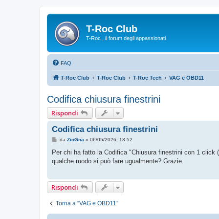
T-Roc Club
T-Roc , il forum degli appassionati
FAQ
T-Roc Club
T-Roc Club
T-Roc Tech
VAG e OBD11
Codifica chiusura finestrini
Rispondi
Codifica chiusura finestrini
M
da
ZioGna
»
06/05/2026, 13:52
e
s
Per chi ha fatto la Codifica "Chiusura finestrini con 1 click (
s
qualche modo si può fare ugualmente? Grazie
a
g
g
i
Rispondi
o
Torna a “VAG e OBD11”