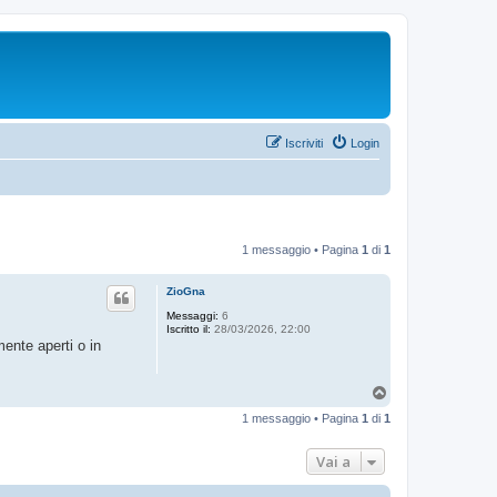
Iscriviti
Login
1 messaggio • Pagina
1
di
1
ZioGna
Messaggi:
6
Iscritto il:
28/03/2026, 22:00
mente aperti o in
T
o
1 messaggio • Pagina
1
di
1
p
Vai a