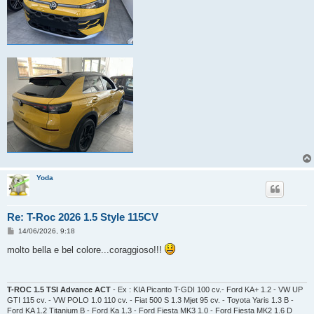
Yoda
Re: T-Roc 2026 1.5 Style 115CV
M
14/06/2026, 9:18
e
s
molto bella e bel colore...coraggioso!!!
s
a
g
g
i
T-ROC 1.5 TSI Advance ACT
- Ex : KIA Picanto T-GDI 100 cv.- Ford KA+ 1.2 - VW UP
o
GTI 115 cv. - VW POLO 1.0 110 cv. - Fiat 500 S 1.3 Mjet 95 cv. - Toyota Yaris 1.3 B -
Ford KA 1.2 Titanium B - Ford Ka 1.3 - Ford Fiesta MK3 1.0 - Ford Fiesta MK2 1.6 D