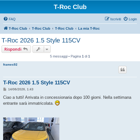
T-Roc Club
FAQ
Iscriviti
Login
T-Roc Club
T-Roc Club
T-Roc Club
La mia T-Roc
T-Roc 2026 1.5 Style 115CV
Rispondi
5 messaggi • Pagina
1
di
1
frames92
T-Roc 2026 1.5 Style 115CV
M
14/06/2026, 1:43
e
s
Ciao a tutti! Arrivata in concessionaria dopo 100 giorni. Nella settimana
s
entrante sarà immatricolata.
a
g
g
i
o