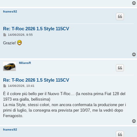
frames92
Re: T-Roc 2026 1.5 Style 115CV
M
14/06/2026, 9:55
e
s
Grazie!
s
a
g
g
i
MilansR
o
Re: T-Roc 2026 1.5 Style 115CV
M
14/06/2026, 10:41
e
s
È il colore più bello per il Nuovo T-Roc… (la nostra prima Fiat 128 del
s
1973 era gialla, bellissima)
a
g
La mia Style, stessi colori, non ancora confermata la produzione per i
g
primi di luglio, la consegna era prevista per 10/07, me la vedrò dopo
i
o
Ferragosto.
frames92