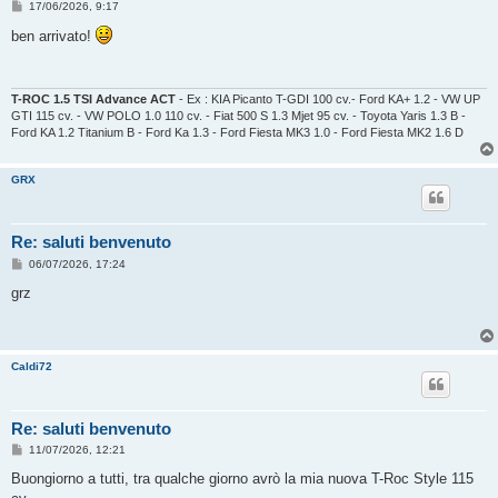
M
17/06/2026, 9:17
e
s
ben arrivato!
s
a
g
g
i
T-ROC 1.5 TSI Advance ACT
- Ex : KIA Picanto T-GDI 100 cv.- Ford KA+ 1.2 - VW UP
o
GTI 115 cv. - VW POLO 1.0 110 cv. - Fiat 500 S 1.3 Mjet 95 cv. - Toyota Yaris 1.3 B -
Ford KA 1.2 Titanium B - Ford Ka 1.3 - Ford Fiesta MK3 1.0 - Ford Fiesta MK2 1.6 D
GRX
Re: saluti benvenuto
M
06/07/2026, 17:24
e
s
grz
s
a
g
g
i
Caldi72
o
Re: saluti benvenuto
M
11/07/2026, 12:21
e
s
Buongiorno a tutti, tra qualche giorno avrò la mia nuova T-Roc Style 115
s