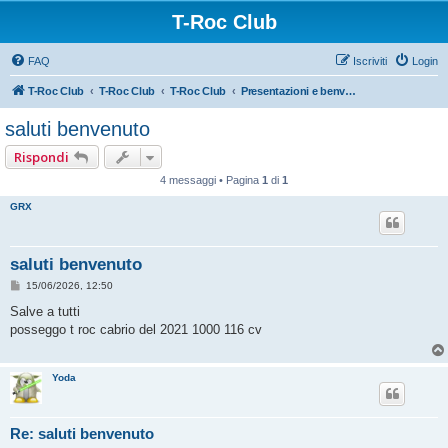
T-Roc Club
FAQ
Iscriviti
Login
T-Roc Club
T-Roc Club
T-Roc Club
Presentazioni e benvenuto ai nuovi membri
saluti benvenuto
Rispondi
4 messaggi • Pagina
1
di
1
GRX
saluti benvenuto
M
15/06/2026, 12:50
e
s
Salve a tutti
s
posseggo t roc cabrio del 2021 1000 116 cv
a
g
g
i
Yoda
o
Re: saluti benvenuto