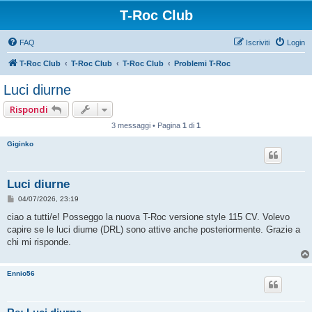
T-Roc Club
FAQ
Iscriviti
Login
T-Roc Club
T-Roc Club
T-Roc Club
Problemi T-Roc
Luci diurne
Rispondi
3 messaggi • Pagina
1
di
1
Giginko
Luci diurne
M
04/07/2026, 23:19
e
s
ciao a tutti/e! Posseggo la nuova T-Roc versione style 115 CV. Volevo
s
capire se le luci diurne (DRL) sono attive anche posteriormente. Grazie a
a
g
chi mi risponde.
g
i
o
Ennio56