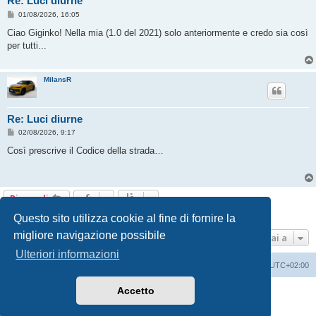
Re: Luci diurne
M
01/08/2026, 16:05
e
s
Ciao Giginko! Nella mia (1.0 del 2021) solo anteriormente e credo sia così
s
per tutti...
a
g
g
i
MilansR
o
Re: Luci diurne
M
02/08/2026, 9:17
e
s
Così prescrive il Codice della strada…
s
a
g
g
i
Rispondi
o
3 messaggi • Pagina
1
di
1
Questo sito utilizza cookie al fine di fornire la
migliore navigazione possibile
Vai a
Ulteriori informazioni
T-Roc Club
T-Roc Club
Tutti gli orari sono
UTC+02:00
Accetto
Creato da
phpBB
® Forum Software © phpBB Limited
Traduzione Italiana
phpBB-Italia.it
Privacy
|
Condizioni