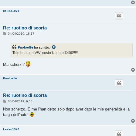
g
g
i
kekko1974
o
Re: ruotino di scorta
M
04/04/2019, 18:17
e
s
s
Paoloeffe
ha scritto:
a
g
Telefonato in VW: costo kit oltre €400!!!!!
g
i
o
Ma scherzi?
Paoloeffe
Re: ruotino di scorta
M
08/04/2019, 6:50
e
s
Non scherzo. E me l'han detto solo dopo aver dato le mie generalità e la
s
targa dell'auto!
a
g
g
i
kekko1974
o