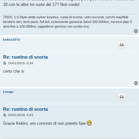
s
18 con le altre tre ruote del 17? Non credo!
a
g
g
i
TROC 1.0 Style white sylver keyless, ruota di scorta, vetri oscurati, cerchi mayfield
o
bicolore neri, tech pack, full led, estensionie garanzia 3anni 100.000km, service plan 5
anni fino a 100.000km, tappetini in gomma con scritta troc.
kekko1974
Re: ruotino di scorta
M
24/01/2019, 0:34
e
s
certo che si
s
a
g
g
i
Linogu
o
Re: ruotino di scorta
M
24/01/2019, 0:43
e
s
Grazie Kekko, ero convinto di non poterlo fare
s
a
g
g