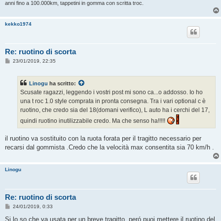
anni fino a 100.000km, tappetini in gomma con scritta troc.
kekko1974
Re: ruotino di scorta
M
23/01/2019, 22:35
e
s
s
Linogu
ha scritto:
a
g
Scusate ragazzi, leggendo i vostri post mi sono ca...o addosso. Io ho
g
una t roc 1.0 style comprata in pronta consegna. Tra i vari optional c è
i
o
ruotino, che credo sia del 18(domani verifico), L auto ha i cerchi del 17,
quindi ruotino inutilizzabile credo. Ma che senso ha!!!!!
il ruotino va sostituito con la ruota forata per il tragitto necessario per
recarsi dal gommista .Credo che la velocità max consentita sia 70 km/h .
Linogu
Re: ruotino di scorta
M
24/01/2019, 0:33
e
s
Si lo so che va usata per un breve tragitto, peró puoi mettere il ruotino del