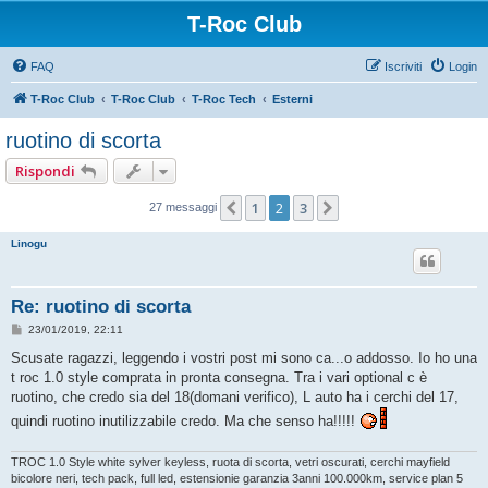
T-Roc Club
FAQ
Iscriviti
Login
T-Roc Club
T-Roc Club
T-Roc Tech
Esterni
ruotino di scorta
Rispondi
1
2
3
Precedente
Prossimo
27 messaggi
Linogu
Re: ruotino di scorta
M
23/01/2019, 22:11
e
s
Scusate ragazzi, leggendo i vostri post mi sono ca...o addosso. Io ho una
s
t roc 1.0 style comprata in pronta consegna. Tra i vari optional c è
a
g
ruotino, che credo sia del 18(domani verifico), L auto ha i cerchi del 17,
g
quindi ruotino inutilizzabile credo. Ma che senso ha!!!!!
i
o
TROC 1.0 Style white sylver keyless, ruota di scorta, vetri oscurati, cerchi mayfield
bicolore neri, tech pack, full led, estensionie garanzia 3anni 100.000km, service plan 5