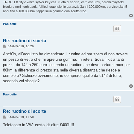
i
TROC 1.0 Style white sylver keyless, ruota di scorta, vetri oscurati, cerchi mayfield
o
bicolore neri, tech pack, full led, estensionie garanzia 3anni 100.000km, service plan 5
anni fino a 100.000km, tappetini in gomma con scritta troc.
Paoloeffe
Re: ruotino di scorta
M
04/04/2019, 16:26
e
s
Anch’io, all’acquisto ho dimenticato il ruotino ed ora spero di non trovare
s
un pezzo di vetro che mi apre una gomma. In rete si trova il kit a tanti
a
g
prezzi, da 142 a 260 euro: essendo un ruotino che deve portarmi max per
g
80km la differenza di prezzo sta nella diversa distanza che riesce a
i
o
compiere? Scherzo ovviamente, io comprerei quello da €142 di ferro,
secondo voi sbaglio?
Paoloeffe
Re: ruotino di scorta
M
04/04/2019, 17:59
e
s
Telefonato in VW: costo kit oltre €400!!!!!
s
a